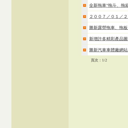
全新拖車"拖斗、拖
２００７／０１／２
勝新露營拖車、拖板
新增許多精彩產品圖
勝新汽車車體廠網站
頁次：1/2