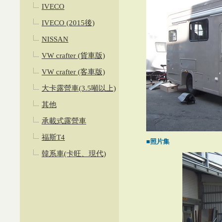
IVECO
IVECO (2015後)
NISSAN
VW crafter (貨車版)
VW crafter (客車版)
大卡露營車(3.5噸以上)
其他
承載式露營車
福斯T4
■照片集
韓系車(卡旺、現代)